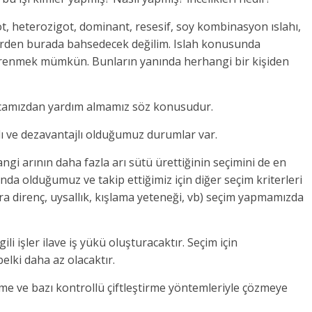
ot, heterozigot, dominant, resesif, soy kombinasyon ıslahı,
mlerden burada bahsedecek değilim. Islah konusunda
renmek mümkün. Bunların yanında herhangi bir kişiden
ir hocamızdan yardım almamız söz konusudur.
jlı ve dezavantajlı olduğumuz durumlar var.
angi arının daha fazla arı sütü ürettiğinin seçimini de en
nda olduğumuz ve takip ettiğimiz için diğer seçim kriterleri
ıklara direnç, uysallık, kışlama yeteneği, vb) seçim yapmamızda
gili işler ilave iş yükü oluşturacaktır. Seçim için
elki daha az olacaktır.
me ve bazı kontrollü çiftleştirme yöntemleriyle çözmeye