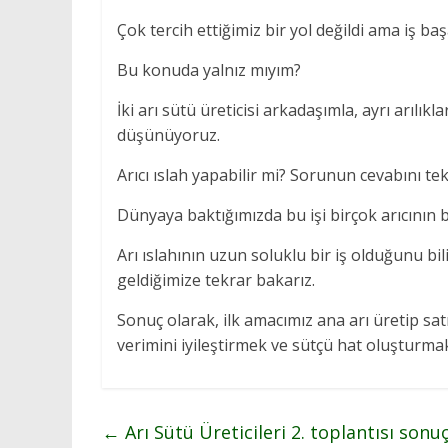
Çok tercih ettiğimiz bir yol değildi ama iş ba
Bu konuda yalnız mıyım?
İki arı sütü üreticisi arkadaşımla, ayrı arıl
düşünüyoruz.
Arıcı ıslah yapabilir mi? Sorunun cevabını te
Dünyaya baktığımızda bu işi birçok arıcının b
Arı ıslahının uzun soluklu bir iş olduğunu bi
geldiğimize tekrar bakarız.
Sonuç olarak, ilk amacımız ana arı üretip sat
verimini iyileştirmek ve sütçü hat oluşturma
←
Arı Sütü Üreticileri 2. toplantısı sonu