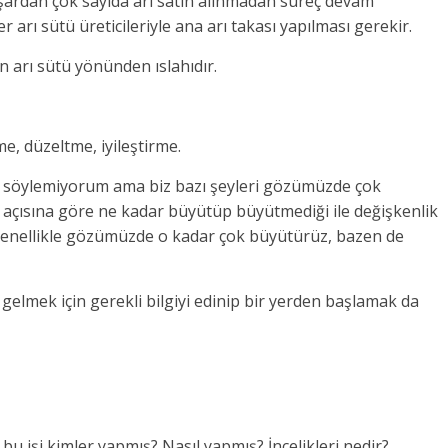
ışardan çok sayıda arı satın alınmadan süreç devam
er arı sütü üreticileriyle ana arı takası yapılması gerekir.
ın arı sütü yönünden ıslahıdır.
irme, düzeltme, iyileştirme.
in söylemiyorum ama biz bazı şeyleri gözümüzde çok
açısına göre ne kadar büyütüp büyütmediği ile değişkenlik
, genellikle gözümüzde o kadar çok büyütürüz, bazen de
e gelmek için gerekli bilgiyi edinip bir yerden başlamak da
u işi kimler yapmış? Nasıl yapmış? İncelikleri nedir?