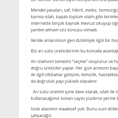
Mendel yasaları, saf, hibrit, melez, homozig
karma ıslah, kapalı toplum ıslahı gibi teri
internette birçok kaynak mevcut okuyup öğ
yardım almam söz konusu olmadı.
İleride arılarımızın gen dizilimiyle ilgili b
Biz arı sütü üreticilerinin bu konuda avanta
Arı ıslahının temelini “seçme” oluşturur ve h
doğru üreticiler yapar. Her gün arımızın başı
ile ilgili (ilkbahar gelişimi, temizlik, hastal
da doğruluk payı yüksek olacaktır.
Arı sütü üretimi işine ilave olarak, ıslah ile il
kullanacağımız kovan sayısı yüzlerce yerine b
İzole alanımız maalesef yok. Bunu suni dölle
çalışacağız.