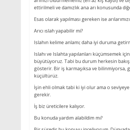
arımızı öldürmememiz (en az kış kaybı) ve d
ettirilmeli ve damızlık ana arı konusunda diğ
Esas olarak yapılması gereken ise arılarımız
Arıcı ıslah yapabilir mi?
Islahın kelime anlamı; daha iyi duruma get
Islahı ve Islahta yapılanları küçümsemek iç
büyütüyoruz. Tabi bu durum herkesin bakış 
gösterir. Bir iş karmaşıksa ve bilinmiyorsa
küçültürüz.
İşin ehli olmak tabi ki iyi olur ama o seviyey
gerekir.
İş biz üreticilere kalıyor.
Bu konuda yardım alabildim mı?
Bir süredir bu konuyu inceliyorum. Dünyada b