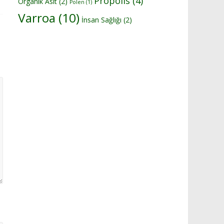
Propolis
(4)
Organik Asit
(2)
Polen
(1)
Varroa
(10)
İnsan Sağlığı
(2)