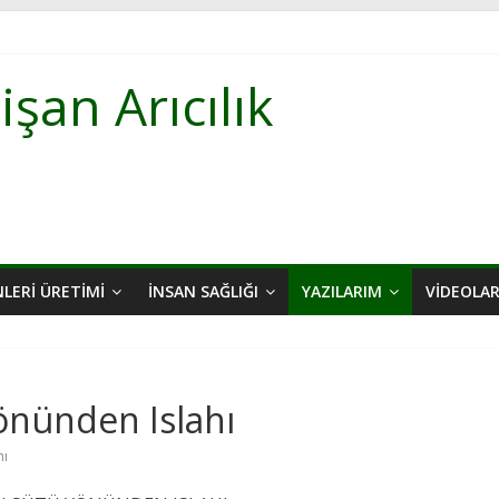
şan Arıcılık
NLERI ÜRETIMI
İNSAN SAĞLIĞI
YAZILARIM
VIDEOLA
Yönünden Islahı
hı