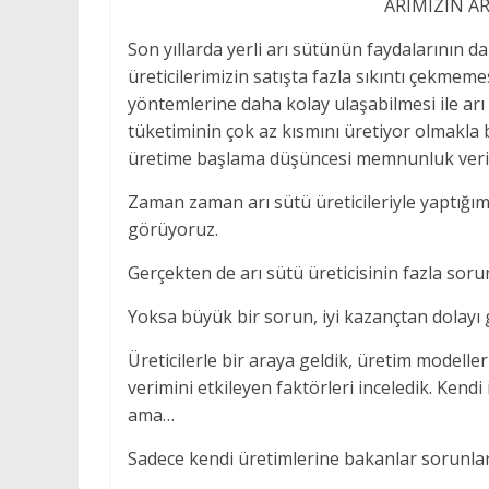
ARIMIZIN A
Son yıllarda yerli arı sütünün faydalarının d
üreticilerimizin satışta fazla sıkıntı çekmem
yöntemlerine daha kolay ulaşabilmesi ile arı
tüketiminin çok az kısmını üretiyor olmakla bi
üretime başlama düşüncesi memnunluk veric
Zaman zaman arı sütü üreticileriyle yaptığımı
görüyoruz.
Gerçekten de arı sütü üreticisinin fazla so
Yoksa büyük bir sorun, iyi kazançtan dolayı g
Üreticilerle bir araya geldik, üretim modeller
verimini etkileyen faktörleri inceledik. Kendi
ama…
Sadece kendi üretimlerine bakanlar sorunlar