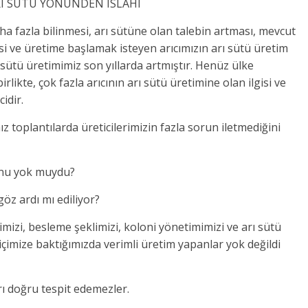
RI SÜTÜ YÖNÜNDEN ISLAHI
aha fazla bilinmesi, arı sütüne olan talebin artması, mevcut
esi ve üretime başlamak isteyen arıcımızın arı sütü üretim
 sütü üretimimiz son yıllarda artmıştır. Henüz ülke
rlikte, çok fazla arıcının arı sütü üretimine olan ilgisi ve
idir.
z toplantılarda üreticilerimizin fazla sorun iletmediğini
runu yok muydu?
öz ardı mı ediliyor?
imizi, besleme şeklimizi, koloni yönetimimizi ve arı sütü
 içimize baktığımızda verimli üretim yapanlar yok değildi
ı doğru tespit edemezler.