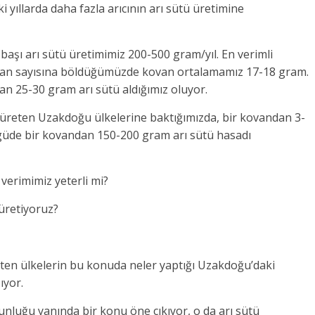
i yıllarda daha fazla arıcının arı sütü üretimine
şı arı sütü üretimimiz 200-500 gram/yıl. En verimli
kovan sayısına böldüğümüzde kovan ortalamamız 17-18 gram.
n 25-30 gram arı sütü aldığımız oluyor.
 üreten Uzakdoğu ülkelerine baktığımızda, bir kovandan 3-
döngüde bir kovandan 150-200 gram arı sütü hasadı
 verimimiz yeterli mi?
 üretiyoruz?
ten ülkelerin bu konuda neler yaptığı Uzakdoğu’daki
ıyor.
unluğu yanında bir konu öne çıkıyor, o da arı sütü