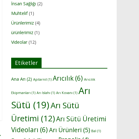
İnsan Sağlığı
(2)
Muhtelif
(1)
Ürünlerimiz
(4)
ürünlerimiz
(1)
Videolar
(12)
Etiketler
Arıcılık
(6)
Ana Arı
(2)
Apilarnil
(1)
Arıcılık
Arı
Ekipmanları
(1)
Arı Islahı
(1)
Arı Kovanı
(1)
Sütü
(19)
Arı Sütü
Üretimi
(12)
Arı Sütü Üretimi
Videoları
(6)
Arı Ürünleri
(5)
Bal
(1)
→