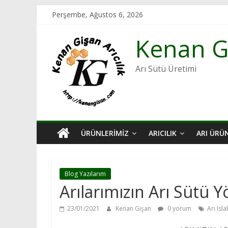
Skip
Perşembe, Ağustos 6, 2026
to
content
Kenan Gi
Arı Sütü Üretimi
ÜRÜNLERIMIZ
ARICILIK
ARI ÜRÜ
Blog Yazılarım
Arılarımızın Arı Sütü 
23/01/2021
Kenan Gişan
0 yorum
Arı Isla