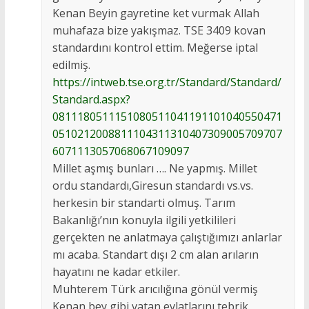
Kenan Beyin gayretine ket vurmak Allah
muhafaza bize yakışmaz. TSE 3409 kovan
standardını kontrol ettim. Meğerse iptal
edilmiş.
https://intweb.tse.org.tr/Standard/Standard/
Standard.aspx?
0811180511151080511041191101040550471
0510212008811104311310407309005709707
6071113057068067109097
Millet aşmış bunları …. Ne yapmış. Millet
ordu standardı,Giresun standardı vs.vs.
herkesin bir standarti olmuş. Tarım
Bakanlığı’nın konuyla ilgili yetkilileri
gerçekten ne anlatmaya çalıştığımızı anlarlar
mı acaba. Standart dışı 2 cm alan arıların
hayatını ne kadar etkiler.
Muhterem Türk arıcılığına gönül vermiş
Kenan bey gibi vatan evlatlarını tebrik