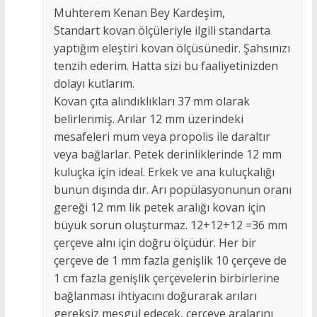
Muhterem Kenan Bey Kardeşim,
Standart kovan ölçüleriyle ilgili standarta
yaptığım eleştiri kovan ölçüsünedir. Şahsınızı
tenzih ederim. Hatta sizi bu faaliyetinizden
dolayı kutlarım.
Kovan çıta alındıklıkları 37 mm olarak
belirlenmiş. Arılar 12 mm üzerindeki
mesafeleri mum veya propolis ile daraltır
veya bağlarlar. Petek derinliklerinde 12 mm
kuluçka için ideal. Erkek ve ana kuluçkalığı
bunun dışında dır. Arı popülasyonunun oranı
gereği 12 mm lik petek aralığı kovan için
büyük sorun oluşturmaz. 12+12+12 =36 mm
çerçeve alnı için doğru ölçüdür. Her bir
çerçeve de 1 mm fazla genişlik 10 çerçeve de
1 cm fazla genişlik çerçevelerin birbirlerine
bağlanması ihtiyacını doğurarak arıları
gereksiz meşgul edecek, çerçeve aralarını