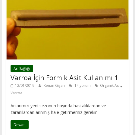
Arı Sağlığı
Varroa İçin Formik Asit Kullanımı 1
,
12/01/2019
Kenan Gişan
14 yorum
Organik Asit
Varroa
Arılarımızı yeni sezonun başında hastalıklardan ve
zararlılardan arınmış hale getirmemiz gerekir.
Devam