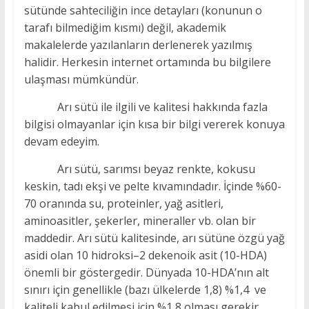
sütünde sahteciliğin ince detayları (konunun o
tarafı bilmediğim kısmı) değil, akademik
makalelerde yazılanların derlenerek yazılmış
halidir. Herkesin internet ortamında bu bilgilere
ulaşması mümkündür.
Arı sütü ile ilgili ve kalitesi hakkında fazla
bilgisi olmayanlar için kısa bir bilgi vererek konuya
devam edeyim.
Arı sütü, sarımsı beyaz renkte, kokusu
keskin, tadı ekşi ve pelte kıvamındadır. İçinde %60-
70 oranında su, proteinler, yağ asitleri,
aminoasitler, şekerler, mineraller vb. olan bir
maddedir. Arı sütü kalitesinde, arı sütüne özgü yağ
asidi olan 10 hidroksi–2 dekenoik asit (10-HDA)
önemli bir göstergedir. Dünyada 10-HDA’nın alt
sınırı için genellikle (bazı ülkelerde 1,8) %1,4 ve
kaliteli kabul edilmesi için %1,8 olması gerekir.