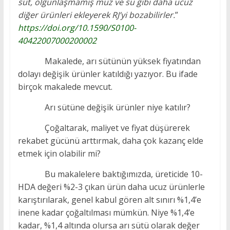
süt, olgunlaşmamış muz ve su gibi daha ucuz
diğer ürünleri ekleyerek RJ’yi bozabilirler.
”
https://doi.org/10.1590/S0100-
40422007000200002
Makalede, arı sütünün yüksek fiyatından
dolayı değişik ürünler katıldığı yazıyor. Bu ifade
birçok makalede mevcut.
Arı sütüne değişik ürünler niye katılır?
Çoğaltarak, maliyet ve fiyat düşürerek
rekabet gücünü arttırmak, daha çok kazanç elde
etmek için olabilir mi?
Bu makalelere baktığımızda, üreticide 10-
HDA değeri %2-3 çıkan ürün daha ucuz ürünlerle
karıştırılarak, genel kabul gören alt sınırı %1,4’e
inene kadar çoğaltılması mümkün. Niye %1,4’e
kadar, %1,4 altında olursa arı sütü olarak değer