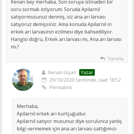
Kenan bey merhaba, Son soruya istinaden bir
soru sormak istiyorum. Soruda Apilarnil
satıyormusunuz denmiş, siz ana arı larvası
satıyoruz demişsiniz. Ama konuda Apilarnil in
erkek arı larvasının ezilmesi diye bahsediliyor.
Hangisi doğru, Erkek arı larvası mı, Ana arı larvası
mı.?
Yanıtla
Kenan Gişan
Yazar
29/10/2020 tarihinde, saat 18:52
Permalink
Merhaba,
Apilarnil erkek arı kurtçuğudur.
Apilarnil satıyor musunuz diye sorulunca yanlış
bilgi vermemek için ana arı larvası sattığımızı