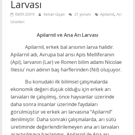
Larvası
,
09/01/2019
Kenan Gişan
21 yorum
Apilarnil
Arı
Ürünleri
Apilarnil ve Ana Arı Larvası
Apilarnil, erkek bal arısının larva halidir.
Apilarnil adı, Avrupa bal arısı Apis Melliferanın
(Api), larvanın (Lar) ve Romen bilim adamı Nicolae
Iliesiu’ nun adının baş harflerinden (Nil) oluşuyor.
Bu konudaki ilk bilimsel çalışmalarda
ekonomik değeri düşük olduğu için erkek arı
larvaları ile çalışılmış, önce hayvanlar üzerinde
daha sonra insanlar üzerinde faydaları
görülmüştür ve erkek arı larvasına “Apilarnil”
denilmiştir. Daha sonraki çalışmalarda, arı sütü
üretiminde değerlendirilemeyen ana arı larvaları
araştırılmaya başlanmış, Apilarnil ile Ana arı