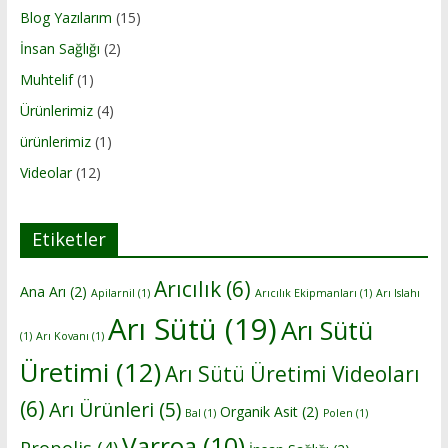
Blog Yazılarım
(15)
İnsan Sağlığı
(2)
Muhtelif
(1)
Ürünlerimiz
(4)
ürünlerimiz
(1)
Videolar
(12)
Etiketler
Arıcılık
(6)
Ana Arı
(2)
Apilarnil
(1)
Arıcılık Ekipmanları
(1)
Arı Islahı
Arı Sütü
(19)
Arı Sütü
(1)
Arı Kovanı
(1)
Üretimi
(12)
Arı Sütü Üretimi Videoları
(6)
Arı Ürünleri
(5)
Organik Asit
(2)
Bal
(1)
Polen
(1)
Varroa
(10)