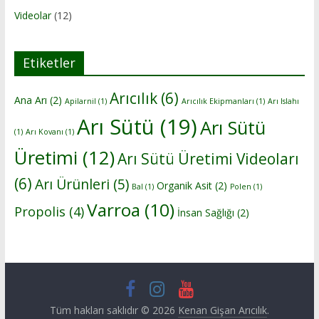
Videolar
(12)
Etiketler
Arıcılık
(6)
Ana Arı
(2)
Apilarnil
(1)
Arıcılık Ekipmanları
(1)
Arı Islahı
Arı Sütü
(19)
Arı Sütü
(1)
Arı Kovanı
(1)
Üretimi
(12)
Arı Sütü Üretimi Videoları
(6)
Arı Ürünleri
(5)
Organik Asit
(2)
Bal
(1)
Polen
(1)
Varroa
(10)
Propolis
(4)
İnsan Sağlığı
(2)
Tüm hakları saklıdır © 2026
Kenan Gişan Arıcılık
.